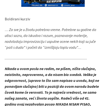
Boldirani kurziv
… Za sve je u životu potrebno vreme. Potrebne su godine da
utisci sazru, da iskustvo i razum, poznavanje materije,
nadvladaju improvizaciju i usputne ocene nekih koji su juče
“pali s duda” i počeli da “izmišljaju toplu vodu”…
.......................................................................................
Nikada u ovom poslu ne radim, ne pišem, ništa slučajno,
neistinito, neprovereno, a da nisam bio svedok. Velika je
odgovornost, (upravo to što sam napisao u uvodu, koji ne
ponavljam slučajno) biti u poziciji da ovom narodu budete
čovek kome će verovati. To je najveća vrednost, ne samo
našeg zanata, već i života uopšte. Radeći više od 41.
godinu ovaj nezahvalan posao NIKADA NISAM PISAO,