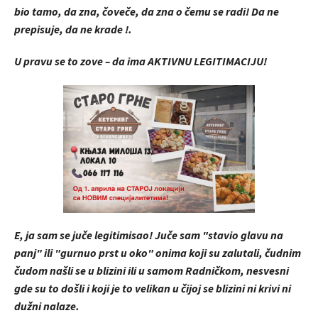
bio tamo, da zna, čoveče, da zna o čemu se radi! Da ne
prepisuje, da ne krade !.
U pravu se to zove – da ima AKTIVNU LEGITIMACIJU!
E, ja sam se juče legitimisao! Juče sam "stavio glavu na
panj" ili "gurnuo prst u oko" onima koji su zalutali, čudnim
čudom našli se u blizini ili u samom Radničkom, nesvesni
gde su to došli i koji je to velikan u čijoj se blizini ni krivi ni
dužni nalaze.