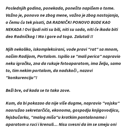
Poslednjih godina, ponekada, ponešto napišem o tome.
Važno je, ponovo ne zbog mene, važno je zbog nastojanja,
o čemu ću tek pisati, DA RADNIČKI PONOVO BUDE KAO
NEKADA ! Ovi ljudi niti su bili, niti su sada, niti će ikada biti
deo Radničkog ! Ma i gore od toga. Zalutali !!
Njih nekoliko, iskompleksirani, vode pravi "rat" sa mnom,
našim Radijom, Portalom. Ispilio se "mali perica" napravio
neku igračku, zna da rukuje fotoaparatom, ima želju, samo
to, tim nekim portalom, da nadskoči , nazovi
"konkurenciju"!
Beži bre, od kada se to tako zove.
Kum, da bi pokazao da nije više dugme, napravio "vojsku"
naoružao sekretarčića, ekonoma, gospodju knjigovodjicu,
fejsbučarku, "malog miša"u kratkim pantalonama i
aparatom u ruci i krenuli... Nisu svesni da im se smeju oni