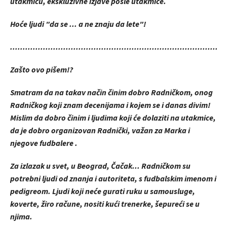
utakmicu, ekskluzivne izjave posle utakmice.
Hoće ljudi "da se ... a ne znaju da lete"!
.....................................................................................
Zašto ovo pišem!?
Smatram da na takav način činim dobro Radničkom, onog
Radničkog koji znam decenijama i kojem se i danas divim!
Mislim da dobro činim i ljudima koji će dolaziti na utakmice,
da je dobro organizovan Radnički, važan za Marka i
njegove fudbalere .
Za izlazak u svet, u Beograd, Čačak... Radničkom su
potrebni ljudi od znanja i autoriteta, s fudbalskim imenom i
pedigreom. Ljudi koji neće gurati ruku u samousluge,
koverte, žiro račune, nositi kući trenerke, šepureći se u
njima.