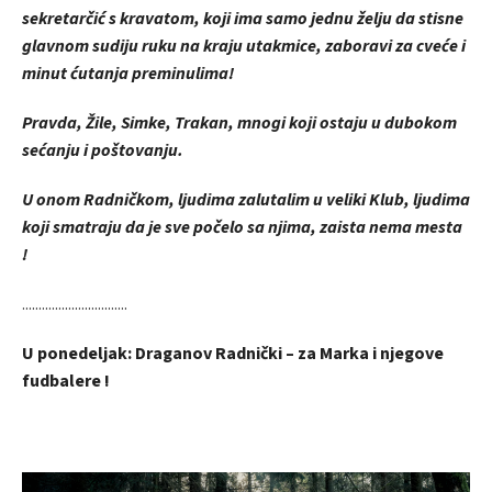
sekretarčić s kravatom, koji ima samo jednu želju da stisne
glavnom sudiju ruku na kraju utakmice, zaboravi za cveće i
minut ćutanja preminulima!
Pravda, Žile, Simke, Trakan, mnogi koji ostaju u dubokom
sećanju i poštovanju.
U onom Radničkom, ljudima zalutalim u veliki Klub, ljudima
koji smatraju da je sve počelo sa njima, zaista nema mesta
!
................................
U ponedeljak: Draganov Radnički – za Marka i njegove
fudbalere !