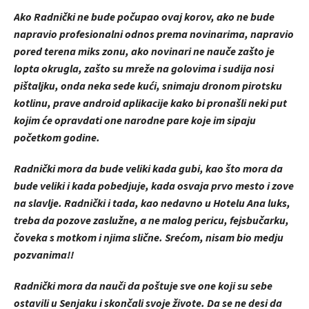
Ako Radnički ne bude počupao ovaj korov, ako ne bude
napravio profesionalni odnos prema novinarima, napravio
pored terena miks zonu, ako novinari ne nauče zašto je
lopta okrugla, zašto su mreže na golovima i sudija nosi
pištaljku, onda neka sede kući, snimaju dronom pirotsku
kotlinu, prave android aplikacije kako bi pronašli neki put
kojim će opravdati one narodne pare koje im sipaju
početkom godine.
Radnički mora da bude veliki kada gubi, kao što mora da
bude veliki i kada pobedjuje, kada osvaja prvo mesto i zove
na slavlje. Radnički i tada, kao nedavno u Hotelu Ana luks,
treba da pozove zaslužne, a ne malog pericu, fejsbučarku,
čoveka s motkom i njima slične. Srećom, nisam bio medju
pozvanima!!
Radnički mora da nauči da poštuje sve one koji su sebe
ostavili u Senjaku i skončali svoje živote. Da se ne desi da