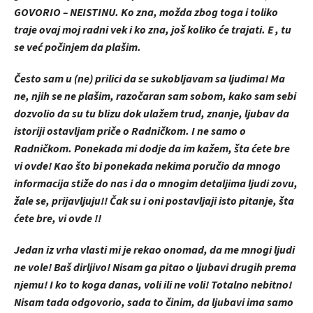
GOVORIO – NEISTINU. Ko zna, možda zbog toga i toliko
traje ovaj moj radni vek i ko zna, još koliko će trajati. E , tu
se već počinjem da plašim.
Često sam u (ne) prilici da se sukobljavam sa ljudima! Ma
ne, njih se ne plašim, razočaran sam sobom, kako sam sebi
dozvolio da su tu blizu dok ulažem trud, znanje, ljubav da
istoriji ostavljam priče o Radničkom. I ne samo o
Radničkom. Ponekada mi dodje da im kažem, šta ćete bre
vi ovde! Kao što bi ponekada nekima poručio da mnogo
informacija stiže do nas i da o mnogim detaljima ljudi zovu,
žale se, prijavljuju!! Čak su i oni postavljaji isto pitanje, šta
ćete bre, vi ovde !!
Jedan iz vrha vlasti mi je rekao onomad, da me mnogi ljudi
ne vole! Baš dirljivo! Nisam ga pitao o ljubavi drugih prema
njemu! I ko to koga danas, voli ili ne voli! Totalno nebitno!
Nisam tada odgovorio, sada to činim, da ljubavi ima samo