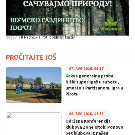
Tagovi:
FK Radnički Pirot
boldirani kurziv
PROČITAJTE JOŠ
07. AVG 2026. 09:37
Kakva generalna proba!
Niški superligaš u subotu,
umesto s Partizanom, igra u
Pirotu
06. AVG 2026. 12:31
Održana Konferencija
klubova Zone Istok: Ponovo
pet klubova iz našeg