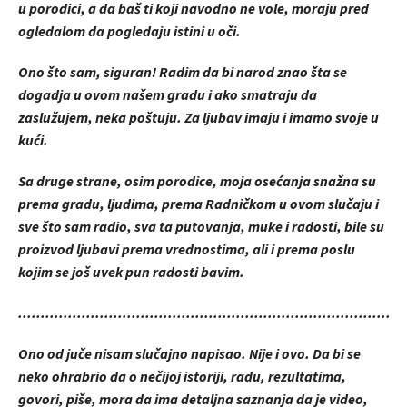
u porodici, a da baš ti koji navodno ne vole, moraju pred
ogledalom da pogledaju istini u oči.
Ono što sam, siguran! Radim da bi narod znao šta se
dogadja u ovom našem gradu i ako smatraju da
zaslužujem, neka poštuju. Za ljubav imaju i imamo svoje u
kući.
Sa druge strane, osim porodice, moja osećanja snažna su
prema gradu, ljudima, prema Radničkom u ovom slučaju i
sve što sam radio, sva ta putovanja, muke i radosti, bile su
proizvod ljubavi prema vrednostima, ali i prema poslu
kojim se još uvek pun radosti bavim.
.....................................................................................
Ono od juče nisam slučajno napisao. Nije i ovo. Da bi se
neko ohrabrio da o nečijoj istoriji, radu, rezultatima,
govori, piše, mora da ima detaljna saznanja da je video,