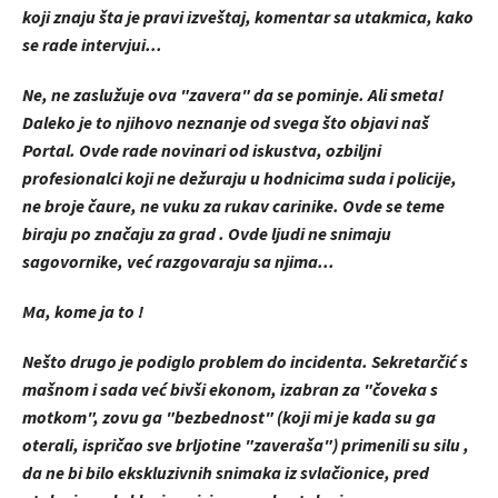
koji znaju šta je pravi izveštaj, komentar sa utakmica, kako
se rade intervjui...
Ne, ne zaslužuje ova "zavera" da se pominje. Ali smeta!
Daleko je to njihovo neznanje od svega što objavi naš
Portal. Ovde rade novinari od iskustva, ozbiljni
profesionalci koji ne dežuraju u hodnicima suda i policije,
ne broje čaure, ne vuku za rukav carinike. Ovde se teme
biraju po značaju za grad . Ovde ljudi ne snimaju
sagovornike, već razgovaraju sa njima...
Ma, kome ja to !
Nešto drugo je podiglo problem do incidenta. Sekretarčić s
mašnom i sada već bivši ekonom, izabran za "čoveka s
motkom", zovu ga "bezbednost" (koji mi je kada su ga
oterali, ispričao sve brljotine "zaveraša") primenili su silu ,
da ne bi bilo ekskluzivnih snimaka iz svlačionice, pred