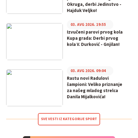
Okruga, derbi Jedinstvo -
Hajduk Veljko!
03. AVG 2026. 19:55
Izvučeni parovi prvog kola
Kupa grada: Derbi prvog
kola V. Durković - Gnjilan!
03. AVG 2026. 09:04
Rastu novi Radulovi
šampioni: Veliko priznanje
za našeg mladog strelca
Danila Mijalkovića!
SVE VESTI IZ KATEGORIJE SPORT