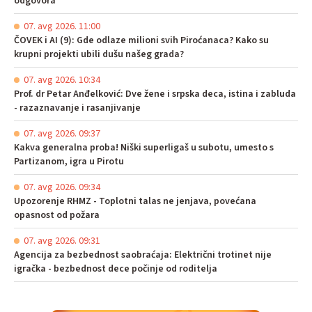
odgovora
07. avg 2026. 11:00
ČOVEK i AI (9): Gde odlaze milioni svih Piroćanaca? Kako su
krupni projekti ubili dušu našeg grada?
07. avg 2026. 10:34
Prof. dr Petar Anđelković: Dve žene i srpska deca, istina i zabluda
- razaznavanje i rasanjivanje
07. avg 2026. 09:37
Kakva generalna proba! Niški superligaš u subotu, umesto s
Partizanom, igra u Pirotu
07. avg 2026. 09:34
Upozorenje RHMZ - Toplotni talas ne jenjava, povećana
opasnost od požara
07. avg 2026. 09:31
Agencija za bezbednost saobraćaja: Električni trotinet nije
igračka - bezbednost dece počinje od roditelja