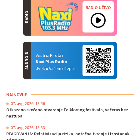
RADIO UŽIVO
RADIO
ANDROID
Vesti iz Pirota i
Naxi Plus Radio
Uvek u Vašem džepu!
NAJNOVIJE
07. avg 2026. 18:56
Otkazano svečano otvaranje Folklornog festivala, večeras bez
nastupa
07. avg 2026. 13:33
REAGOVANJA: Relativizacija rizika, netačne tvrdnje i izostanak