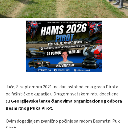
Juče, 8. septembra 2021. na dan oslobodjenja grada Pirota
od fašističke okupacije u Drugom svetskom ratu dodeljene
su
Georgijevske lente članovima organizacionog odbora
Besmrtnog Puka Pirot.
Ovim dogadjajem zvanično počinje sa radom Besmrtni Puk