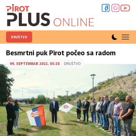
DRUŠTVO
Besmrtni puk Pirot počeo sa radom
09. SEPTEMBAR 2021. 03:18
DRUŠTVO