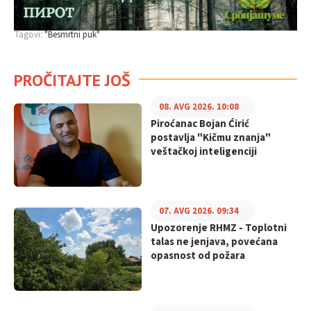
Tagovi:
"Besmrtni puk"
PROČITAJTE JOŠ
08. AVG 2026. 10:08
Piroćanac Bojan Ćirić
postavlja "Kičmu znanja"
veštačkoj inteligenciji
07. AVG 2026. 09:34
Upozorenje RHMZ - Toplotni
talas ne jenjava, povećana
opasnost od požara