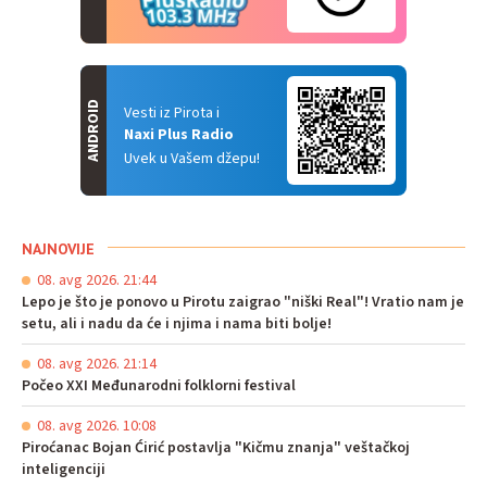
ANDROID
Vesti iz Pirota i
Naxi Plus Radio
Uvek u Vašem džepu!
NAJNOVIJE
08. avg 2026. 21:44
Lepo je što je ponovo u Pirotu zaigrao "niški Real"! Vratio nam je
setu, ali i nadu da će i njima i nama biti bolje!
08. avg 2026. 21:14
Počeo XXI Međunarodni folklorni festival
08. avg 2026. 10:08
Piroćanac Bojan Ćirić postavlja "Kičmu znanja" veštačkoj
inteligenciji