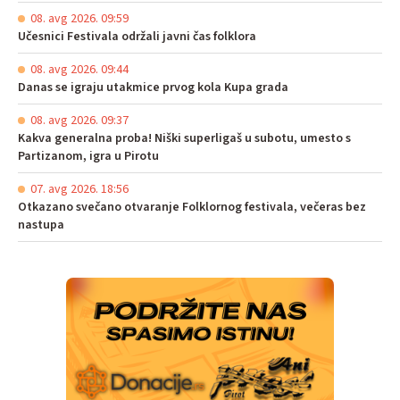
08. avg 2026. 09:59
Učesnici Festivala održali javni čas folklora
08. avg 2026. 09:44
Danas se igraju utakmice prvog kola Kupa grada
08. avg 2026. 09:37
Kakva generalna proba! Niški superligaš u subotu, umesto s
Partizanom, igra u Pirotu
07. avg 2026. 18:56
Otkazano svečano otvaranje Folklornog festivala, večeras bez
nastupa