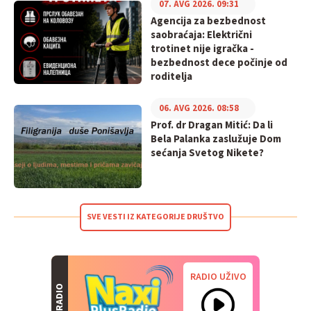
07. AVG 2026. 09:31
Agencija za bezbednost
saobraćaja: Električni
trotinet nije igračka -
bezbednost dece počinje od
roditelja
06. AVG 2026. 08:58
Prof. dr Dragan Mitić: Da li
Bela Palanka zaslužuje Dom
sećanja Svetog Nikete?
SVE VESTI IZ KATEGORIJE DRUŠTVO
RADIO UŽIVO
RADIO