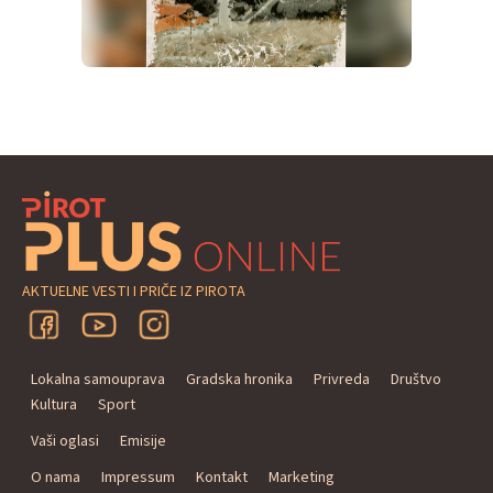
AKTUELNE VESTI I PRIČE IZ PIROTA
Lokalna samouprava
Gradska hronika
Privreda
Društvo
Kultura
Sport
Vaši oglasi
Emisije
O nama
Impressum
Kontakt
Marketing