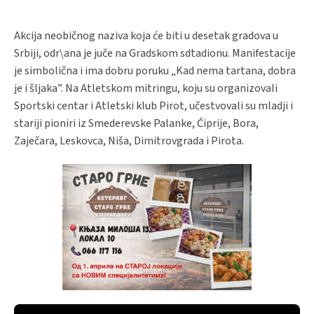
Akcija neobičnog naziva koja će biti u desetak gradova u
Srbiji, odr\ana je juče na Gradskom sdtadionu. Manifestacije
je simbolična i ima dobru poruku „Kad nema tartana, dobra
je i šljaka”. Na Atletskom mitringu, koju su organizovali
Sportski centar i Atletski klub Pirot, učestvovali su mladji i
stariji pioniri iz Smederevske Palanke, Ćiprije, Bora,
Zaječara, Leskovca, Niša, Dimitrovgrada i Pirota.