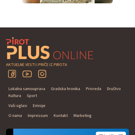
AKTUELNE VESTI I PRIČE IZ PIROTA
Lokalna samouprava
Gradska hronika
Privreda
Društvo
Kultura
Sport
Vaši oglasi
Emisije
O nama
Impressum
Kontakt
Marketing