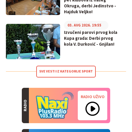
pet klubova iz našeg
Okruga, derbi Jedinstvo -
Hajduk Veljko!
03. AVG 2026. 19:55
Izvučeni parovi prvog kola
Kupa grada: Derbi prvog
kola V. Durković - Gnjilan!
SVE VESTI IZ KATEGORIJE SPORT
RADIO UŽIVO
RADIO