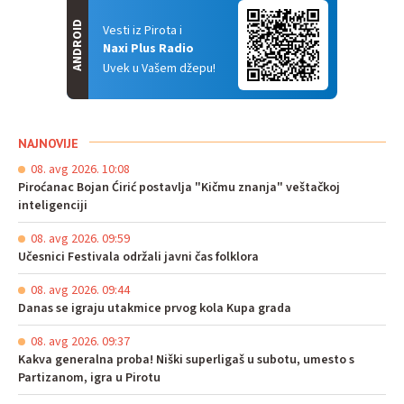
ANDROID
Vesti iz Pirota i
Naxi Plus Radio
Uvek u Vašem džepu!
NAJNOVIJE
08. avg 2026. 10:08
Piroćanac Bojan Ćirić postavlja "Kičmu znanja" veštačkoj
inteligenciji
08. avg 2026. 09:59
Učesnici Festivala održali javni čas folklora
08. avg 2026. 09:44
Danas se igraju utakmice prvog kola Kupa grada
08. avg 2026. 09:37
Kakva generalna proba! Niški superligaš u subotu, umesto s
Partizanom, igra u Pirotu