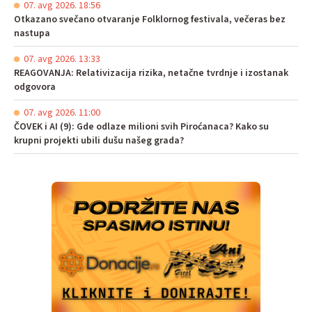
07. avg 2026. 18:56
Otkazano svečano otvaranje Folklornog festivala, večeras bez
nastupa
07. avg 2026. 13:33
REAGOVANJA: Relativizacija rizika, netačne tvrdnje i izostanak
odgovora
07. avg 2026. 11:00
ČOVEK i AI (9): Gde odlaze milioni svih Piroćanaca? Kako su
krupni projekti ubili dušu našeg grada?