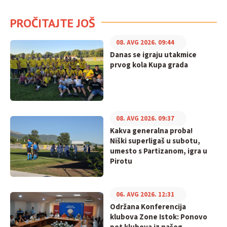
PROČITAJTE JOŠ
08. AVG 2026. 09:44
Danas se igraju utakmice
prvog kola Kupa grada
08. AVG 2026. 09:37
Kakva generalna proba!
Niški superligaš u subotu,
umesto s Partizanom, igra u
Pirotu
06. AVG 2026. 12:31
Održana Konferencija
klubova Zone Istok: Ponovo