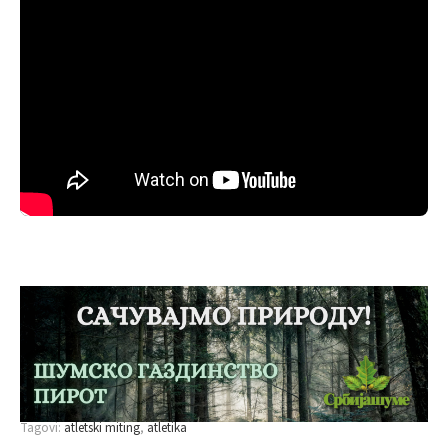
Tagovi:
atletski miting
atletika