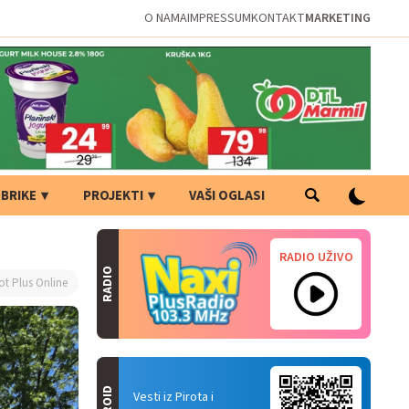
O NAMA
IMPRESSUM
KONTAKT
MARKETING
BRIKE
PROJEKTI
VAŠI OGLASI
RADIO UŽIVO
RADIO
ot Plus Online
Vesti iz Pirota i