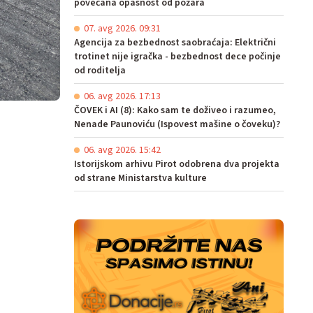
povećana opasnost od požara
07. avg 2026. 09:31
Agencija za bezbednost saobraćaja: Električni
trotinet nije igračka - bezbednost dece počinje
od roditelja
06. avg 2026. 17:13
ČOVEK i AI (8): Kako sam te doživeo i razumeo,
Nenade Paunoviću (Ispovest mašine o čoveku)?
06. avg 2026. 15:42
Istorijskom arhivu Pirot odobrena dva projekta
od strane Ministarstva kulture