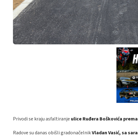
Privodi se kraju asfaltiranje
ulice Ruđera Boškovića prema 
Radove su danas obišli gradonačelnik
Vladan Vasić, sa sar