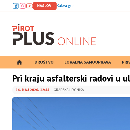
NASLOVI
Kakva generalna proba! Niški superligaš u
DRUŠTVO
LOKALNA SAMOUPRAVA
PRETRAGA
PRI
Pri kraju asfalterski radovi u u
14. MAJ 2026. 12:44
GRADSKA HRONIKA