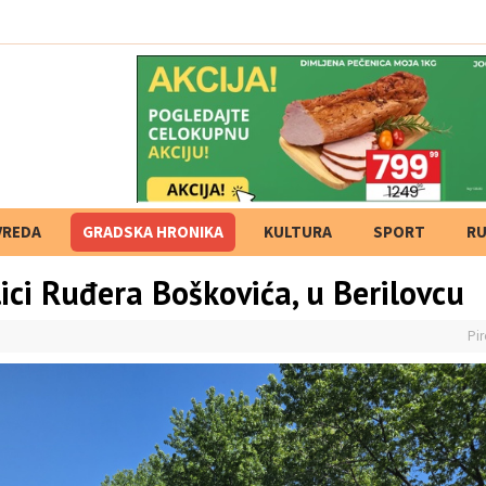
 subotu, umes
VREDA
GRADSKA HRONIKA
KULTURA
SPORT
RU
lici Ruđera Boškovića, u Berilovcu
Pir