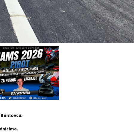
Berilovcu.
adnicima.