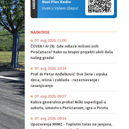
ANDROID
Naxi Plus Radio
Uvek u Vašem džepu!
NAJNOVIJE
07. avg 2026. 11:00
ČOVEK I AI (9): Gde odlaze milioni svih
Piroćanaca? Kako su krupni projekti ubili dušu
našeg grada!
07. avg 2026. 10:34
Prof. dr Petar Anđelković: Dve žene i srpska
deca, istina i zabluda - razaznavanje i
rasanjivanje
07. avg 2026. 09:37
Kakva generalna proba! Niški superligaš u
subotu, umesto s Partizanom, igra u Pirotu
07. avg 2026. 09:34
Upozorenje RHMZ - Toplotni talas ne jenjava,