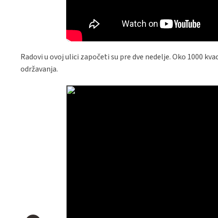
Radovi u ovoj ulici započeti su pre dve nedelje. Oko 1000 kv
održavanja.