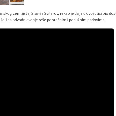
skog zemljišta, Slaviša Svilarov, rekao je da je u ovoj ulici bio dos
okušali da odvodnjavanje reše poprečnim i podužnim padovima.