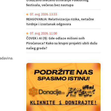
Otkazano svečano otvaranje Folklornog
festivala, večeras bez nastupa
07. avg 2026. 13:33
REAGOVANJA: Relativizacija rizika, netačne
tvrdnje i izostanak odgovora
07. avg 2026. 11:00
ČOVEK i AI (9): Gde odlaze milioni svih
Piroćanaca? Kako su krupni projekti ubili dušu
našeg grada?
padavina.