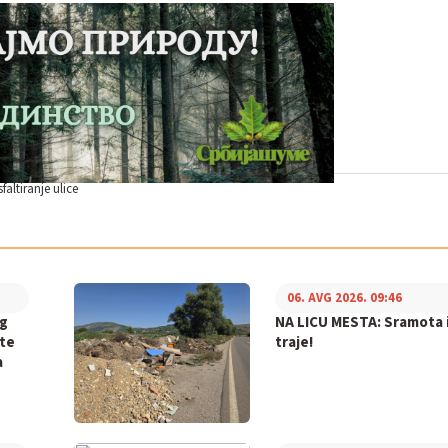
sfaltiranje ulice
06. AVG 2026. 09:46
og
NA LICU MESTA: Sramota i
ite
traje!
a