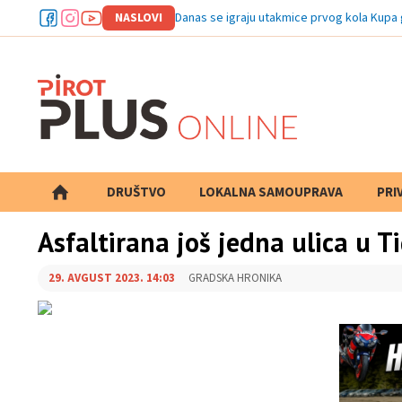
NASLOVI
Danas se igraju utakmice prvog kola Kupa
DRUŠTVO
LOKALNA SAMOUPRAVA
PRETRAGA
PRI
Asfaltirana još jedna ulica u 
29. AVGUST 2023. 14:03
GRADSKA HRONIKA