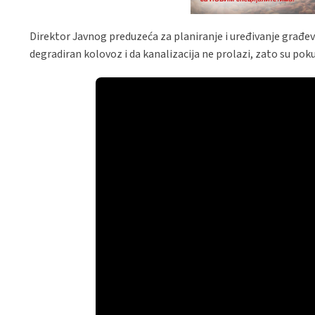
Direktor Javnog preduzeća za planiranje i uređivanje građevin
degradiran kolovoz i da kanalizacija ne prolazi, zato su p