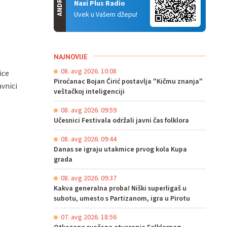
ANDROID
Naxi Plus Radio
Uvek u Vašem džepu!
NAJNOVIJE
08. avg 2026. 10:08
ice
Piroćanac Bojan Ćirić postavlja "Kičmu znanja"
avnici
veštačkoj inteligenciji
08. avg 2026. 09:59
Učesnici Festivala održali javni čas folklora
08. avg 2026. 09:44
Danas se igraju utakmice prvog kola Kupa
grada
08. avg 2026. 09:37
Kakva generalna proba! Niški superligaš u
subotu, umesto s Partizanom, igra u Pirotu
07. avg 2026. 18:56