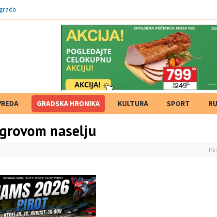
 grada
VREDA
GRADSKA HRONIKA
KULTURA
SPORT
RU
Tigrovom naselju
Pir