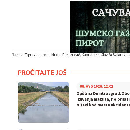
Tagovi:
Tigrovo naselje
Milena Dimitrijević
Kubik trans
Slaviša Svilarov
a
PROČITAJTE JOŠ
06. AVG 2026. 12:01
Opština Dimitrovgrad: Zb
izlivanja mazuta, ne prilaz
Nišavi kod mesta akcident