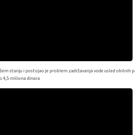
u lošem stanju i postojao je problem zadržavanja vode usled obilnih 
o 4,5 miliona dinara