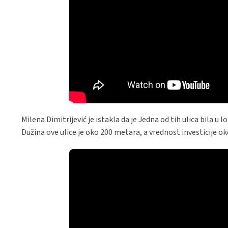
Milena Dimitrijević je istakla da je Jedna od tih ulica bila 
Dužina ove ulice je oko 200 metara, a vrednost investicije ok