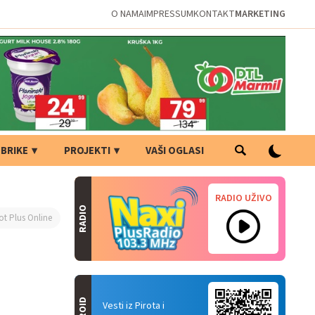
O NAMA
IMPRESSUM
KONTAKT
MARKETING
BRIKE
PROJEKTI
VAŠI OGLASI
RADIO UŽIVO
RADIO
ot Plus Online
Vesti iz Pirota i