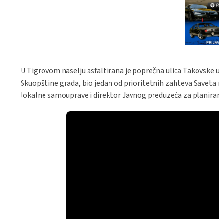
U Tigrovom naselju asfaltirana je poprečna ulica Takovske ul
Skuopštine grada, bio jedan od prioritetnih zahteva Saveta m
lokalne samouprave i direktor Javnog preduzeća za planiran