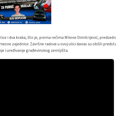
ice i dva kraka, što je, prema rečima Milene Dimitrijević, predsedn
esne zajednice. Završne radove u ovoj ulici danas su obišli predst
je i uređivanje građevinskog zemljišta.