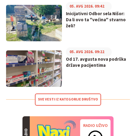
05. AVG 2026. 09:42
Inicijativni Odbor sela Nišor:
Da li ovo ta "većina" stvarno
želi?
05. AVG 2026. 09:22
Od 17. avgusta nova podrška
države pacijentima
SVE VESTI IZ KATEGORIJE DRUŠTVO
RADIO UŽIVO
RADIO