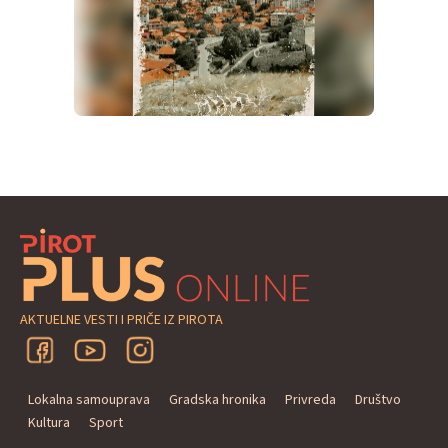
AKTUELNE VESTI I PRIČE IZ PIROTA
Lokalna samouprava
Gradska hronika
Privreda
Društvo
Kultura
Sport