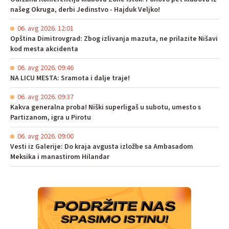
našeg Okruga, derbi Jedinstvo - Hajduk Veljko!
06. avg 2026. 12:01
Opština Dimitrovgrad: Zbog izlivanja mazuta, ne prilazite Nišavi
kod mesta akcidenta
06. avg 2026. 09:46
NA LICU MESTA: Sramota i dalje traje!
06. avg 2026. 09:37
Kakva generalna proba! Niški superligaš u subotu, umesto s
Partizanom, igra u Pirotu
06. avg 2026. 09:00
Vesti iz Galerije: Do kraja avgusta izložbe sa Ambasadom
Meksika i manastirom Hilandar