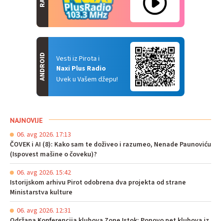
ANDROID
Vesti iz Pirota i
Naxi Plus Radio
Uvek u Vašem džepu!
NAJNOVIJE
06. avg 2026. 17:13
ČOVEK i AI (8): Kako sam te doživeo i razumeo, Nenade Paunoviću
(Ispovest mašine o čoveku)?
06. avg 2026. 15:42
Istorijskom arhivu Pirot odobrena dva projekta od strane
Ministarstva kulture
06. avg 2026. 12:31
Održana Konferencija klubova Zone Istok: Ponovo pet klubova iz