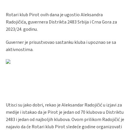
Rotari klub Pirot ovih dana je ugostio Aleksandra
Radojičića, guvernera Distrikta 2483 Srbija i Crna Gora za
2023/24. godinu.
Guverner je prisustvovao sastanku kluba i upoznao se sa
aktivnostima.
Utisci su jako dobri, rekao je Aleksandar Radojičić u izjavi za
medije i istakao da je Pirot je jedan od 70 klubova u Distriktu
2483 i jedan od najboljih klubova. Ovom prilikom Radojičić je
najavio da će Rotari klub Pirot sledeće godine organizovati