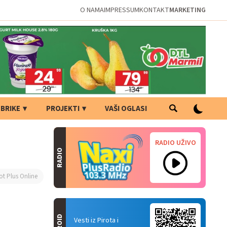
O NAMA
IMPRESSUM
KONTAKT
MARKETING
BRIKE
PROJEKTI
VAŠI OGLASI
RADIO UŽIVO
RADIO
ot Plus Online
Vesti iz Pirota i