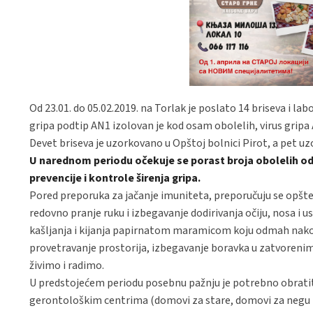
Od 23.01. do 05.02.2019. na Torlak je poslato 14 briseva i lab
gripa podtip AN1 izolovan je kod osam obolelih, virus gripa A
Devet briseva je uzorkovano u Opštoj bolnici Pirot, a pet uzo
U narednom periodu očekuje se porast broja obolelih od
prevencije i kontrole širenja gripa.
Pored preporuka za jačanje imuniteta, preporučuju se opšt
redovno pranje ruku i izbegavanje dodirivanja očiju, nosa i u
kašljanja i kijanja papirnatom maramicom koju odmah nako
provetravanje prostorija, izbegavanje boravka u zatvorenim 
živimo i radimo.
U predstojećem periodu posebnu pažnju je potrebno obrati
gerontološkim centrima (domovi za stare, domovi za negu l