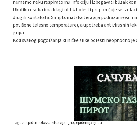
nemamo neku respiratornu infekciju i izbegavati blizak kon
Ukoliko osoba ima blagi oblik bolesti preporučuje se izolac
drugih kontakata. Simptomatska terapija podrazumeva miro
povišene telesne temperature), a upotreba antivirusnih leko
gripa.
Кod svakog pogoršanja kliničke slike bolesti neophodno je o
Tagovi:
epidemiološka situacija
grip
epidemija gripa