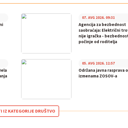
07. AVG 2026. 09:31
ni
Agencija za bezbednost
saobraćaja: Električni tr
nije igračka - bezbednos
počinje od roditelja
05. AVG 2026. 12:57
Bela
Održana javna rasprava o
anja
izmenama ZOSOV-a
TI IZ KATEGORIJE DRUŠTVO