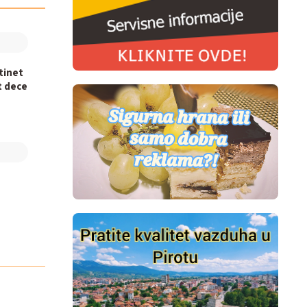
otinet
t dece