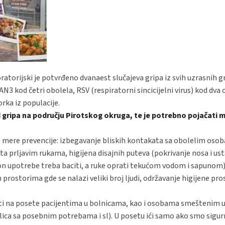
oratorijski je potvrđeno dvanaest slučajeva gripa iz svih uzrasnih g
N3 kod četri obolela, RSV (respiratorni sincicijelni virus) kod dva 
rka iz populacije.
 gripa na području Pirotskog okruga, te je potrebno pojačati 
e mere prevencije: izbegavanje bliskih kontakata sa obolelim oso
sta prljavim rukama, higijena disajnih puteva (pokrivanje nosa i us
n upotrebe treba baciti, a ruke oprati tekućom vodom i sapunom)
prostorima gde se nalazi veliki broj ljudi, održavanje higijene pr
ti na posete pacijentima u bolnicama, kao i osobama smeštenim 
ica sa posebnim potrebama i sl). U posetu ići samo ako smo sigur