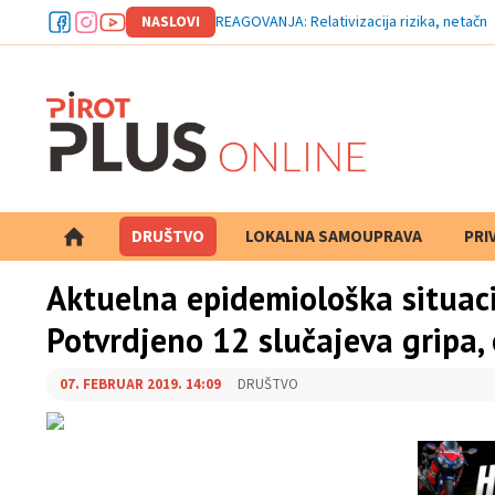
NASLOVI
REAGOVANJA: Relativizacija rizika, netačne 
DRUŠTVO
LOKALNA SAMOUPRAVA
PRETRAGA
PRI
Aktuelna epidemiološka situaci
Potvrdjeno 12 slučajeva gripa, 
07. FEBRUAR 2019. 14:09
DRUŠTVO