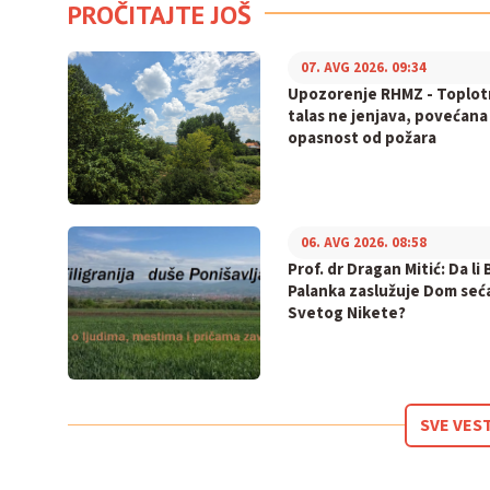
PROČITAJTE JOŠ
07. AVG 2026. 09:34
Upozorenje RHMZ - Toplot
talas ne jenjava, povećana
opasnost od požara
06. AVG 2026. 08:58
Prof. dr Dragan Mitić: Da li 
Palanka zaslužuje Dom seć
Svetog Nikete?
SVE VES