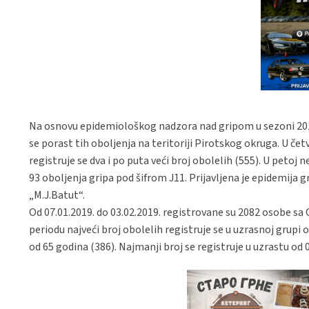
Na osnovu epidemiološkog nadzora nad gripom u sezoni 2018/
se porast tih oboljenja na teritoriji Pirotskog okruga. U čet
registruje se dva i po puta veći broj obolelih (555). U petoj 
93 oboljenja gripa pod šifrom J11. Prijavljena je epidemija g
„M.J.Batut“.
Od 07.01.2019. do 03.02.2019. registrovane su 2082 osobe s
periodu najveći broj obolelih registruje se u uzrasnoj grupi
od 65 godina (386). Najmanji broj se registruje u uzrastu od 0