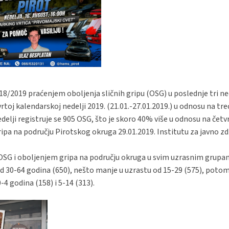
2019 praćenjem oboljenja sličnih gripu (OSG) u poslednje tri ned
vrtoj kalendarskoj nedelji 2019. (21.01.-27.01.2019.) u odnosu na tre
nedelji registruje se 905 OSG, što je skoro 40% više u odnosu na četvr
ripa na području Pirotskog okruga 29.01.2019. Institutu za javno zdr
a OSG i oboljenjem gripa na području okruga u svim uzrasnim grup
 od 30-64 godina (650), nešto manje u uzrastu od 15-29 (575), potom
-4 godina (158) i 5-14 (313).