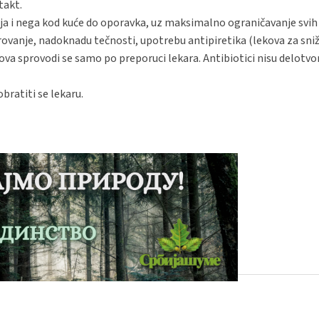
takt.
ija i nega kod kuće do oporavka, uz maksimalno ograničavanje svih 
vanje, nadoknadu tečnosti, upotrebu antipiretika (lekova za sni
va sprovodi se samo po preporuci lekara. Antibiotici nisu delotvor
bratiti se lekaru.