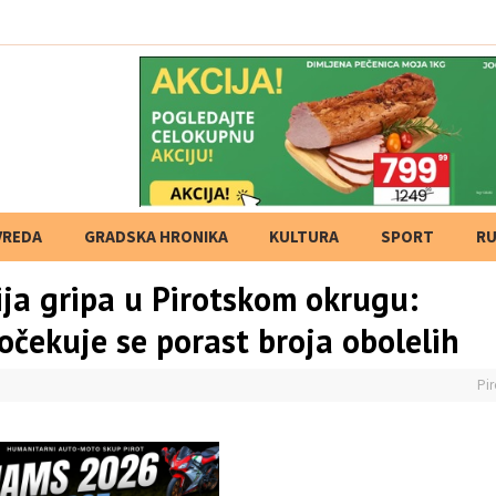
tvrdnje i izost
VREDA
GRADSKA HRONIKA
KULTURA
SPORT
RU
ja gripa u Pirotskom okrugu:
očekuje se porast broja obolelih
Pir