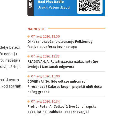
ANDROID
Naxi Plus Radio
Uvek u Vašem džepu!
NAJNOVIJE
07. avg 2026. 18:56
Otkazano svečano otvaranje Folklornog
festivala, večeras bez nastupa
elje beleži
ću nedelju
07. avg 2026. 13:33
tu nedelju i
REAGOVANJA: Relativizacija rizika, netačne
avlje Srbije
tvrdnje i izostanak odgovora
07. avg 2026. 11:00
ama. U ovom
ČOVEK i AI (9): Gde odlaze milioni svih
 kod starijih
Piroćanaca? Kako su krupni projekti ubili dušu
našeg grada?
07. avg 2026. 10:34
Prof. dr Petar Anđelković: Dve žene i srpska
deca, istina i zabluda - razaznavanje i