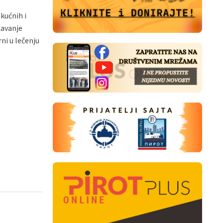
kućnih i
žavanje
ni u lečenju