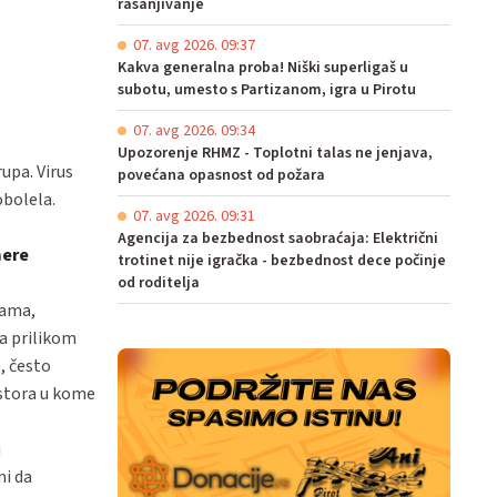
rasanjivanje
07. avg 2026. 09:37
Kakva generalna proba! Niški superligaš u
subotu, umesto s Partizanom, igra u Pirotu
07. avg 2026. 09:34
Upozorenje RHMZ - Toplotni talas ne jenjava,
rupa. Virus
povećana opasnost od požara
obolela.
07. avg 2026. 09:31
Agencija za bezbednost saobraćaja: Električni
mere
trotinet nije igračka - bezbednost dece počinje
od roditelja
bama,
ta prilikom
, često
ostora u kome
u
ni da