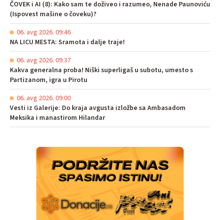
ČOVEK i AI (8): Kako sam te doživeo i razumeo, Nenade Paunoviću
(Ispovest mašine o čoveku)?
06. avg 2026. 09:46
NA LICU MESTA: Sramota i dalje traje!
06. avg 2026. 09:37
Kakva generalna proba! Niški superligaš u subotu, umesto s
Partizanom, igra u Pirotu
06. avg 2026. 09:00
Vesti iz Galerije: Do kraja avgusta izložbe sa Ambasadom
Meksika i manastirom Hilandar