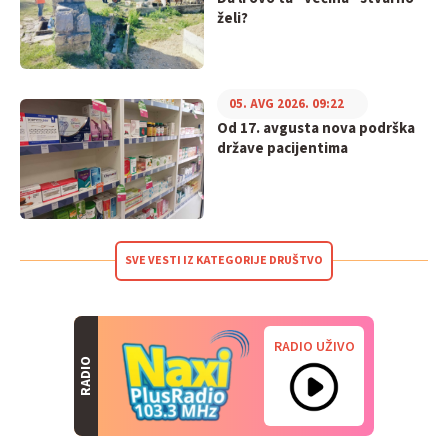
želi?
05. AVG 2026. 09:22
Od 17. avgusta nova podrška
države pacijentima
SVE VESTI IZ KATEGORIJE DRUŠTVO
RADIO UŽIVO
RADIO