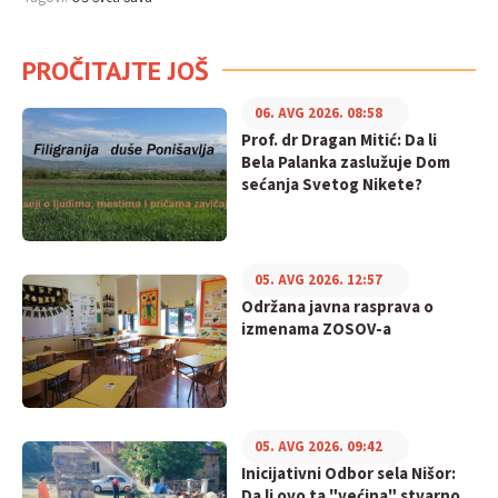
PROČITAJTE JOŠ
06. AVG 2026. 08:58
Prof. dr Dragan Mitić: Da li
Bela Palanka zaslužuje Dom
sećanja Svetog Nikete?
05. AVG 2026. 12:57
Održana javna rasprava o
izmenama ZOSOV-a
05. AVG 2026. 09:42
Inicijativni Odbor sela Nišor:
Da li ovo ta "većina" stvarno