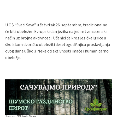
U OŠ “Sveti Sava” u četvrtak 26. septembra, tradicionalno
će biti obeležen Evropski dan jezika na jedinstven scenski
način uz brojne aktivnosti. Učenici će kroz jezičke igrice u
školskom dvorištu obeležiti desetogodišnjicu proslavljanja
ovog dana u školi. Neke od aktivnosti imaće i humanitarno
obeležje.
Tagovi:
OŠ Sveti Sava