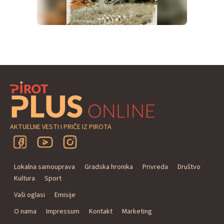
AKTUELNE VESTI I PRIČE IZ PIROTA
Lokalna samouprava
Gradska hronika
Privreda
Društvo
Kultura
Sport
Vaši oglasi
Emisije
O nama
Impressum
Kontakt
Marketing