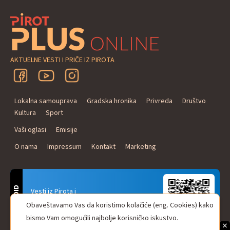
AKTUELNE VESTI I PRIČE IZ PIROTA
Lokalna samouprava
Gradska hronika
Privreda
Društvo
Kultura
Sport
Vaši oglasi
Emisije
O nama
Impressum
Kontakt
Marketing
ANDROID
Vesti iz Pirota i
Naxi Plus Radio
Obaveštavamo Vas da koristimo kolačiće (eng. Cookies) kako
Uvek u Vašem džepu!
bismo Vam omogućili najbolje korisničko iskustvo.
×