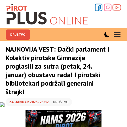
DRUŠTVO
NAJNOVIJA VEST: Đački parlament i
Kolektiv pirotske Gimnazije
proglasili za sutra (petak, 24.
januar) obustavu rada! I pirotski
bibliotekari podržali generalni
štrajk!
23. JANUAR 2025. 23:32
DRUŠTVO