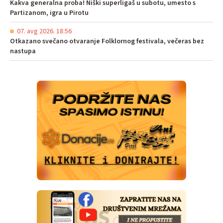
Kakva generalna proba! Niški superligaš u subotu, umesto s
Partizanom, igra u Pirotu
07. avg 2026. 18:56
Otkazano svečano otvaranje Folklornog festivala, večeras bez
nastupa