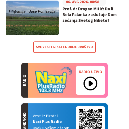
06. AVG 2026. 08:58
Prof. dr Dragan Mitić: Da li
Bela Palanka zaslužuje Dom
sećanja Svetog Nikete?
SVE VESTI IZ KATEGORIJE DRUŠTVO
RADIO UŽIVO
RADIO
ANDROID
Vesti iz Pirota i
Naxi Plus Radio
Uvek u Vašem džepu!