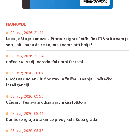
NAJNOVIJE
08. avg 2026. 21:44
Lepo je što je ponovo u Pirotu zaigrao "niški Real"! Vratio nam je
setu, ali i nadu da će i njima i nama biti bolje!
08. avg 2026. 21:14
Počeo XXI Medjunarodni folklorni festival
08. avg 2026. 10:08
Piroćanac Bojan Ćirić postavlja "Kičmu znanja" veštačkoj
inteligenciji
08. avg 2026. 09:59
Učesnici Festivala održali javni čas folklora
08. avg 2026. 09:44
Danas se igraju utakmice prvog kola Kupa grada
08. avg 2026. 09:37