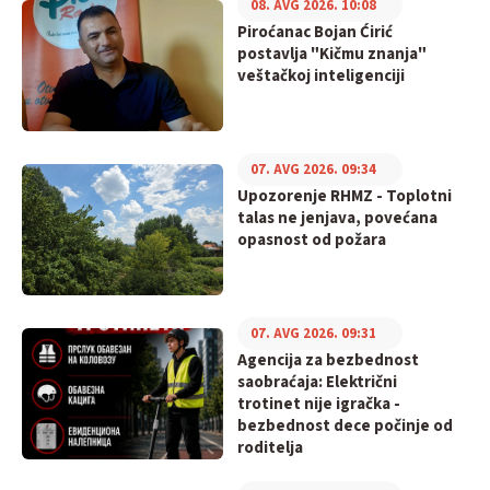
08. AVG 2026. 10:08
Piroćanac Bojan Ćirić
postavlja "Kičmu znanja"
veštačkoj inteligenciji
07. AVG 2026. 09:34
Upozorenje RHMZ - Toplotni
talas ne jenjava, povećana
opasnost od požara
07. AVG 2026. 09:31
Agencija za bezbednost
saobraćaja: Električni
trotinet nije igračka -
bezbednost dece počinje od
roditelja