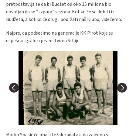
pretpostavlja se da bi Budžet od oko 15 miliona bio
dovoljan da se “ izgura” sezona. Koliko će se dobiti iz
Budžeta, a koliko će drugi podržati naš Klubu, videćemo.
Najpre, da podsetimo na generacije KK Pirot koje su
uspešno igrale u prvenstvima Srbije.
Marko Spasić će imati težak zadatak, da zajedno s