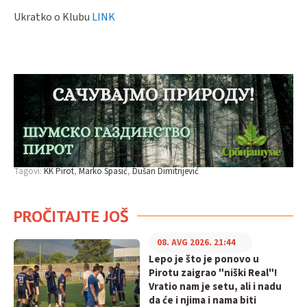
Ukratko o Klubu
LINK
Tagovi:
KK Pirot
Marko Spasić
Dušan Dimitrijević
PROČITAJTE JOŠ
08. AVG 2026. 21:44
Lepo je što je ponovo u
Pirotu zaigrao "niški Real"!
Vratio nam je setu, ali i nadu
da će i njima i nama biti