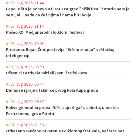
08. avg 2026. 21:44
Lepo je što je ponovo u Pirotu zaigrao "niški Real"! Vratio nam je
setu, ali i nadu da će i njima i nama biti bolje!
08. avg 2026. 21:14
Počeo XXI Medjunarodni folklorni festival
08. avg 2026. 10:08
Piroćanac Bojan Ćirić postavlja "Kičmu znanja" veštačkoj
inteligenciji
08. avg 2026. 09:59
Učesnici Festivala održali javni čas folklora
08. avg 2026. 09:44
Danas se igraju utakmice prvog kola Kupa grada
08. avg 2026. 09:37
Kakva generalna proba! Niški superligaš u subotu, umesto s
Partizanom, igra u Pirotu
07. avg 2026. 18:56
Otkazano svečano otvaranje Folklornog festivala, večeras bez