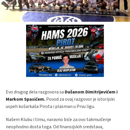
Evo drugog dela razgovora sa
Dušanom Dimitrijevićem i
Markom Spasićem.
Povod za ovaj razgovor je istorijski
uspeh košarkaša Pirota i plasman u Prvu ligu.
Našem Klubu i timu, naravno biće za ovo takmuičenje
neophodno dosta toga. Od finansijskih sredstava,