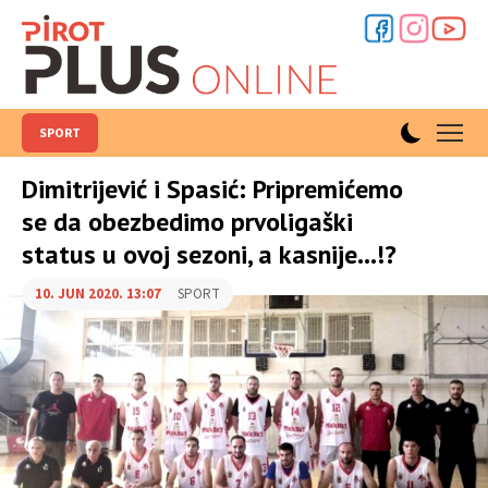
SPORT
Dimitrijević i Spasić: Pripremićemo
se da obezbedimo prvoligaški
status u ovoj sezoni, a kasnije…!?
10. JUN 2020. 13:07
SPORT