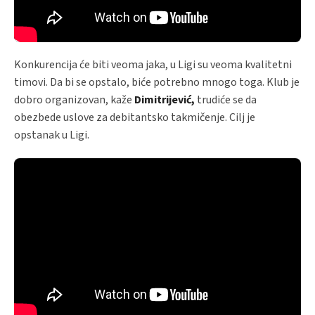
Konkurencija će biti veoma jaka, u Ligi su veoma kvalitetni
timovi. Da bi se opstalo, biće potrebno mnogo toga. Klub je
dobro organizovan, kaže
Dimitrijević,
trudiće se da
obezbede uslove za debitantsko takmičenje. Cilj je
opstanak u Ligi.