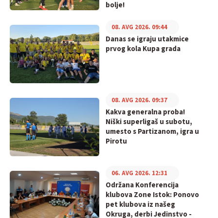
bolje!
08. AVG 2026. 09:44
Danas se igraju utakmice
prvog kola Kupa grada
08. AVG 2026. 09:37
Kakva generalna proba!
Niški superligaš u subotu,
umesto s Partizanom, igra u
Pirotu
06. AVG 2026. 12:31
Održana Konferencija
klubova Zone Istok: Ponovo
pet klubova iz našeg
Okruga, derbi Jedinstvo -