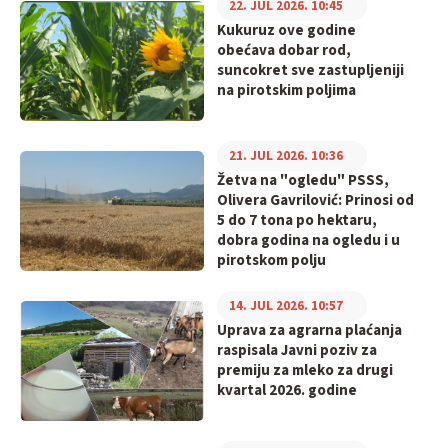
22. JUL 2026. 10:45
Kukuruz ove godine
obećava dobar rod,
suncokret sve zastupljeniji
na pirotskim poljima
21. JUL 2026. 10:36
Žetva na "ogledu" PSSS,
Olivera Gavrilović: Prinosi od
5 do 7 tona po hektaru,
dobra godina na ogledu i u
pirotskom polju
14. JUL 2026. 10:57
Uprava za agrarna plaćanja
raspisala Javni poziv za
premiju za mleko za drugi
kvartal 2026. godine