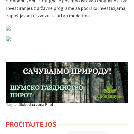
Slobodnu zonu Pirot gde je posebno istakao mogućnosti za
investiranje uz državne programe za podršku investicijama,
zapošljavanju, izvozu i startap modelima.
Tagovi:
Slobodna zona Pirot
PROČITAJTE JOŠ