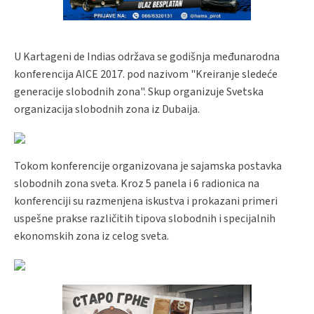
U Kartageni de Indias održava se godišnja međunarodna
konferencija AICE 2017. pod nazivom "Kreiranje sledeće
generacije slobodnih zona". Skup organizuje Svetska
organizacija slobodnih zona iz Dubaija.
Tokom konferencije organizovana je sajamska postavka
slobodnih zona sveta. Kroz 5 panela i 6 radionica na
konferenciji su razmenjena iskustva i prokazani primeri
uspešne prakse različitih tipova slobodnih i specijalnih
ekonomskih zona iz celog sveta.