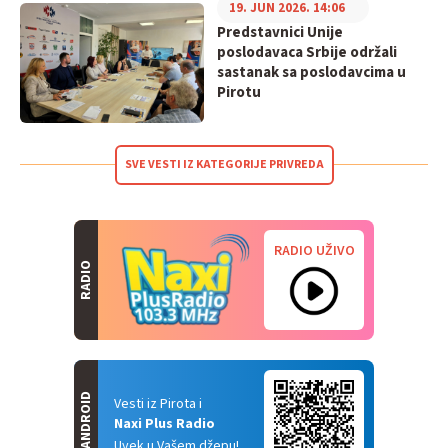
19. JUN 2026. 14:06
Predstavnici Unije
poslodavaca Srbije održali
sastanak sa poslodavcima u
Pirotu
SVE VESTI IZ KATEGORIJE PRIVREDA
RADIO UŽIVO
RADIO
ANDROID
Vesti iz Pirota i
Naxi Plus Radio
Uvek u Vašem džepu!