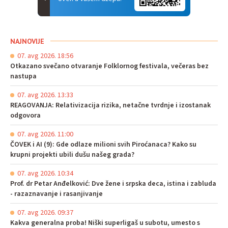
NAJNOVIJE
07. avg 2026. 18:56
Otkazano svečano otvaranje Folklornog festivala, večeras bez
nastupa
07. avg 2026. 13:33
REAGOVANJA: Relativizacija rizika, netačne tvrdnje i izostanak
odgovora
07. avg 2026. 11:00
ČOVEK i AI (9): Gde odlaze milioni svih Piroćanaca? Kako su
krupni projekti ubili dušu našeg grada?
07. avg 2026. 10:34
Prof. dr Petar Anđelković: Dve žene i srpska deca, istina i zabluda
- razaznavanje i rasanjivanje
07. avg 2026. 09:37
Kakva generalna proba! Niški superligaš u subotu, umesto s