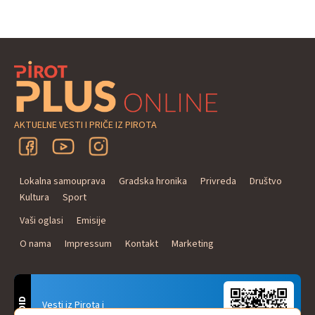
AKTUELNE VESTI I PRIČE IZ PIROTA
Lokalna samouprava
Gradska hronika
Privreda
Društvo
Kultura
Sport
Vaši oglasi
Emisije
O nama
Impressum
Kontakt
Marketing
Vesti iz Pirota i