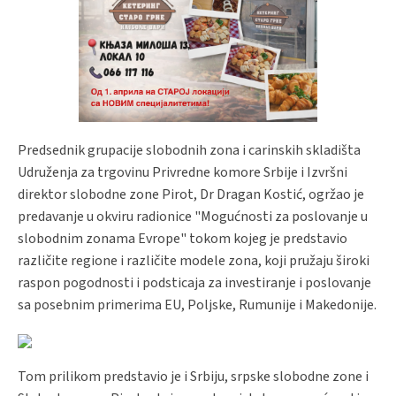
Predsednik grupacije slobodnih zona i carinskih skladišta
Udruženja za trgovinu Privredne komore Srbije i Izvršni
direktor slobodne zone Pirot, Dr Dragan Kostić, ogržao je
predavanje u okviru radionice "Mogućnosti za poslovanje u
slobodnim zonama Evrope" tokom kojeg je predstavio
različite regione i različite modele zona, koji pružaju široki
raspon pogodnosti i podsticaja za investiranje i poslovanje
sa posebnim primerima EU, Poljske, Rumunije i Makedonije.
Tom prilikom predstavio je i Srbiju, srpske slobodne zone i