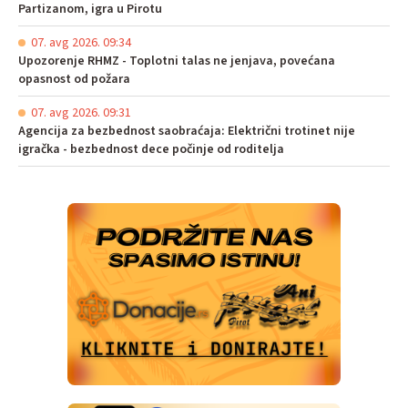
Partizanom, igra u Pirotu
07. avg 2026. 09:34
Upozorenje RHMZ - Toplotni talas ne jenjava, povećana
opasnost od požara
07. avg 2026. 09:31
Agencija za bezbednost saobraćaja: Električni trotinet nije
igračka - bezbednost dece počinje od roditelja