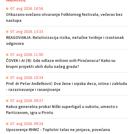
NAJNOVIJE
07. avg 2026. 18:56
Otkazano svečano otvaranje Folklornog festivala, večeras bez
nastupa
07. avg 2026. 13:33
REAGOVANJA: Relativizacija rizika, netačne tvrdnje i izostanak
odgovora
07. avg 2026. 11:00
ČOVEK i AI (9): Gde odlaze milioni svih Piroćanaca? Kako su
krupni projekti ubili dušu našeg grada?
07. avg 2026. 10:34
Prof. dr Petar Anđelković: Dve žene i srpska deca, istina i zabluda
- razaznavanje i rasanjivanje
07. avg 2026. 09:37
Kakva generalna proba! Niški superligaš u subotu, umesto s
Partizanom, igra u Pirotu
07. avg 2026. 09:34
Upozorenje RHMZ - Toplotni talas ne jenjava, povećana