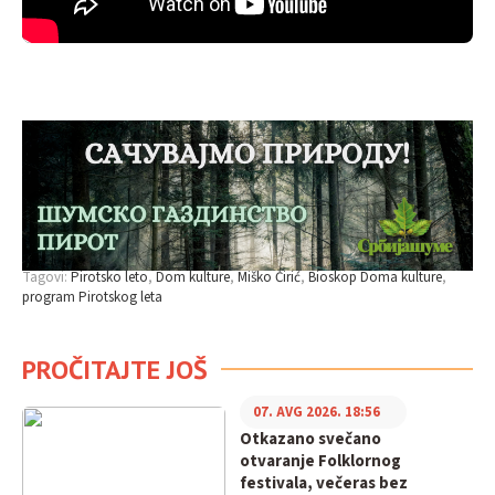
Tagovi:
Pirotsko leto
Dom kulture
Miško Ćirić
Bioskop Doma kulture
program Pirotskog leta
PROČITAJTE JOŠ
07. AVG 2026. 18:56
Otkazano svečano
otvaranje Folklornog
festivala, večeras bez