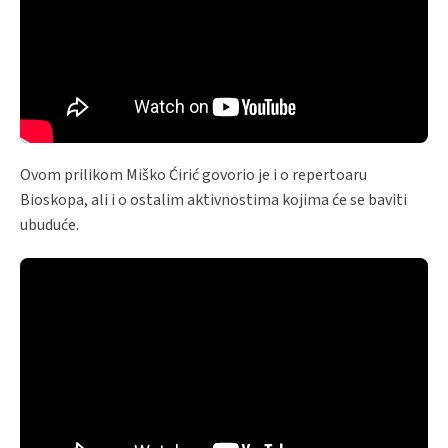
Ovom prilikom Miško Ćirić govorio je i o repertoaru
Bioskopa, ali i o ostalim aktivnostima kojima će se baviti
ubuduće.