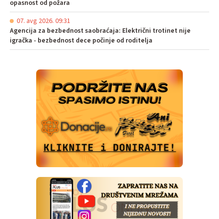
opasnost od požara
07. avg 2026. 09:31
Agencija za bezbednost saobraćaja: Električni trotinet nije
igračka - bezbednost dece počinje od roditelja