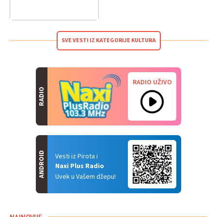
SVE VESTI IZ KATEGORIJE KULTURA
RADIO UŽIVO
RADIO
ANDROID
Vesti iz Pirota i
Naxi Plus Radio
Uvek u Vašem džepu!