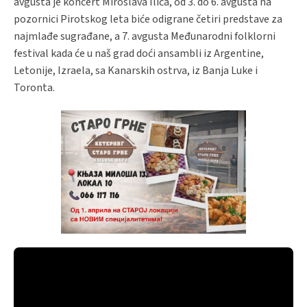
avgusta je koncert Miroslava Ilića, od 3. do 6. avgusta na
pozornici Pirotskog leta biće odigrane četiri predstave za
najmlađe sugrađane, a 7. avgusta Međunarodni folklorni
festival kada će u naš grad doći ansambli iz Argentine,
Letonije, Izraela, sa Kanarskih ostrva, iz Banja Luke i
Toronta.