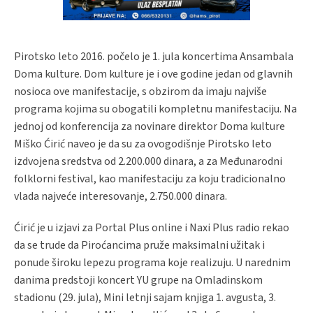
Pirotsko leto 2016. počelo je 1. jula koncertima Ansambala
Doma kulture. Dom kulture je i ove godine jedan od glavnih
nosioca ove manifestacije, s obzirom da imaju najviše
programa kojima su obogatili kompletnu manifestaciju. Na
jednoj od konferencija za novinare direktor Doma kulture
Miško Ćirić naveo je da su za ovogodišnje Pirotsko leto
izdvojena sredstva od 2.200.000 dinara, a za Međunarodni
folklorni festival, kao manifestaciju za koju tradicionalno
vlada najveće interesovanje, 2.750.000 dinara.
Ćirić je u izjavi za Portal Plus online i Naxi Plus radio rekao
da se trude da Piroćancima pruže maksimalni užitak i
ponude široku lepezu programa koje realizuju. U narednim
danima predstoji koncert YU grupe na Omladinskom
stadionu (29. jula), Mini letnji sajam knjiga 1. avgusta, 3.