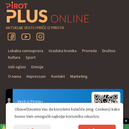
AKTUELNE VESTI I PRIČE IZ PIROTA
Lokalna samouprava
Gradska hronika
Privreda
Društvo
Kultura
Sport
Vaši oglasi
Emisije
O nama
Impressum
Kontakt
Marketing
ANDROID
Vesti iz Pirota i
Naxi Plus Radio
Obaveštavamo Vas da koristimo kolačiće (eng. Cookies) kako
Uvek u Vašem džepu!
bismo Vam omogućili najbolje korisničko iskustvo.
×